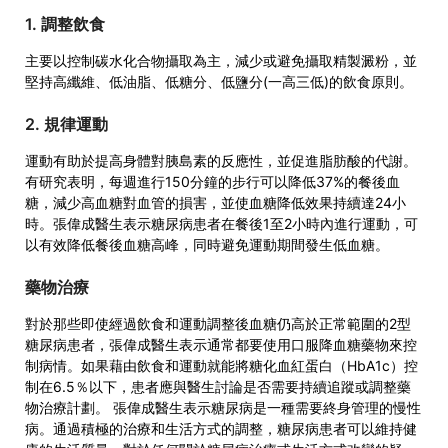
1. 調整飲食
主要以控制碳水化合物攝取為主，減少或避免攝取精製澱粉，並
堅持高纖維、低油脂、低糖分、低鹽分(一高三低)的飲食原則。
2. 規律運動
運動有助於提高身體對胰島素的反應性，並促進脂肪酸的代謝。
有研究表明，每週進行150分鐘的步行可以降低37%的餐後血
糖，減少高血糖對血管的損害，並使血糖降低效果持續達24小
時。張偉成醫生表示糖尿病患者在餐後1至2小時內進行運動，可
以有效降低餐後血糖高峰，同時避免運動期間發生低血糖。
藥物治療
對於那些即使經過飲食和運動調整後血糖仍高於正常範圍的2型
糖尿病患者，張偉成醫生表示通常都要使用口服降血糖藥物來控
制病情。如果藉由飲食和運動就能將糖化血紅蛋白（HbA1c）控
制在6.5％以下，患者應與醫生討論是否需要持續追蹤或調整藥
物治療計劃。 張偉成醫生表示糖尿病是一種需要終身管理的慢性
病。通過積極的治療和生活方式的調整，糖尿病患者可以維持健