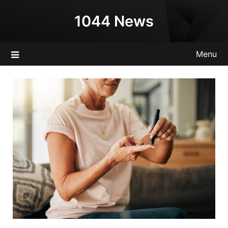
Skip
1044 News
to
content
Menu