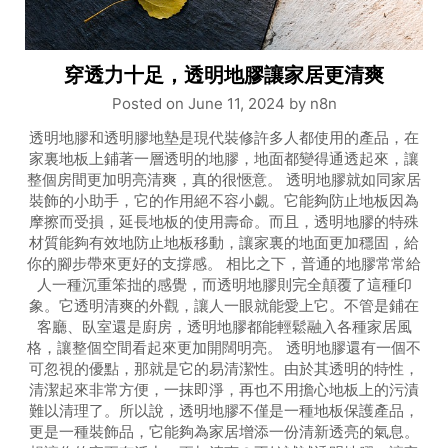
穿透力十足，透明地膠讓家居更清爽
Posted on
June 11, 2024
by
n8n
透明地膠和透明膠地墊是現代裝修許多人都使用的產品，在
家裏地板上鋪著一層透明的地膠，地面都變得通透起來，讓
整個房間更加明亮清爽，真的很愜意。 透明地膠就如同家居
裝飾的小助手，它的作用絕不容小覷。它能夠防止地板因為
摩擦而受損，延長地板的使用壽命。而且，透明地膠的特殊
材質能夠有效地防止地板移動，讓家裏的地面更加穩固，給
你的腳步帶來更好的支撐感。 相比之下，普通的地膠常常給
人一種沉重笨拙的感覺，而透明地膠則完全顛覆了這種印
象。它透明清爽的外觀，讓人一眼就能愛上它。不管是鋪在
客廳、臥室還是廚房，透明地膠都能輕鬆融入各種家居風
格，讓整個空間看起來更加開闊明亮。 透明地膠還有一個不
可忽視的優點，那就是它的易清潔性。由於其透明的特性，
清潔起來非常方便，一抹即淨，再也不用擔心地板上的污漬
難以清理了。所以說，透明地膠不僅是一種地板保護產品，
更是一種裝飾品，它能夠為家居增添一份清新透亮的氣息。