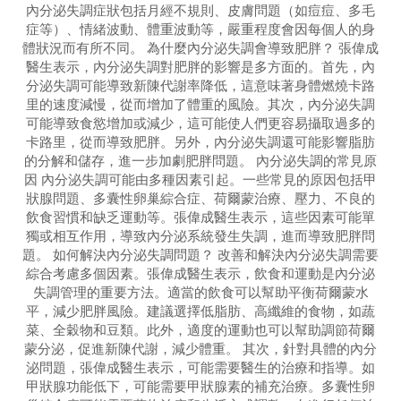
內分泌失調症狀包括月經不規則、皮膚問題（如痘痘、多毛
症等）、情緒波動、體重波動等，嚴重程度會因每個人的身
體狀況而有所不同。 為什麼內分泌失調會導致肥胖？ 張偉成
醫生表示，內分泌失調對肥胖的影響是多方面的。首先，內
分泌失調可能導致新陳代謝率降低，這意味著身體燃燒卡路
里的速度減慢，從而增加了體重的風險。其次，內分泌失調
可能導致食慾增加或減少，這可能使人們更容易攝取過多的
卡路里，從而導致肥胖。另外，內分泌失調還可能影響脂肪
的分解和儲存，進一步加劇肥胖問題。 內分泌失調的常見原
因 內分泌失調可能由多種因素引起。一些常見的原因包括甲
狀腺問題、多囊性卵巢綜合症、荷爾蒙治療、壓力、不良的
飲食習慣和缺乏運動等。張偉成醫生表示，這些因素可能單
獨或相互作用，導致內分泌系統發生失調，進而導致肥胖問
題。 如何解決內分泌失調問題？ 改善和解決內分泌失調需要
綜合考慮多個因素。張偉成醫生表示，飲食和運動是內分泌
失調管理的重要方法。適當的飲食可以幫助平衡荷爾蒙水
平，減少肥胖風險。建議選擇低脂肪、高纖維的食物，如蔬
菜、全穀物和豆類。此外，適度的運動也可以幫助調節荷爾
蒙分泌，促進新陳代謝，減少體重。 其次，針對具體的內分
泌問題，張偉成醫生表示，可能需要醫生的治療和指導。如
甲狀腺功能低下，可能需要甲狀腺素的補充治療。多囊性卵