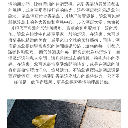
港的朋友們，比較理想的住宿選擇。來到香港追尋繁華都市
的脈搏，或者享受寧靜舒適的時光，這些酒店都能滿足您的
需求。 港島酒店位於香港島，其地理位置優越，讓您可以輕
鬆抵達島上的各大景點和商務中心。步入酒店大堂，您會被
其現代而典雅的設計所吸引。豪華的客房配備了一流的設
施，讓您在旅途中也能享受家一般的舒適。在這裏，您可以
盡情品味精緻的美食，感受來自全球的烹飪藝術，同時，酒
店還為您提供豐富多彩的休閒娛樂設施，讓您的每一刻都充
滿樂趣和驚喜。 西營盤酒店的每一間客房都為您營造了一個
溫馨舒適的私人空間，讓您遠離城市的喧囂，擁抱內心的寧
靜。在這裏，您可以盡情享受悠閒的時光，或是在酒店的健
身房裏盡情釋放汗水，煥發活力。不論您選擇港島酒店還是
西營盤酒店，都能感受到香港這座城市的獨特魅力。它們不
僅僅是一處住宿場所，更是您探索香港的理想起點。