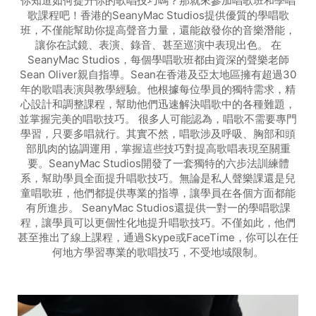
你知道如何提升你的歌唱技巧嗎？那就來參加唱歌班和學唱
歌課程吧！香港的SeanyMac Studios提供優質的學唱歌
班，不僅能幫助你提高聲音力量，還能啟發你的音樂潛能，
讓你在試鏡、表演、錄音、甚至巡演中表現出色。 在
SeanyMac Studios，每個學唱歌班都由資深的聲樂老師
Sean Oliver親自指導。Sean在香港及亞太地區擁有超過30
年的歌唱表演與教學經驗。他根據每位學員的獨特需求，精
心設計和調整課程，幫助他們迅速解決唱歌中的各種難題，
並掌握完美的唱歌技巧。 很多人可能認為，唱歌不需要專門
學習，只要多唱就行。其實不然，唱歌涉及呼吸、胸部和頭
部肌肉的協調運用，掌握這些技巧對提高歌唱表現至關重
要。SeanyMac Studios開發了一套獨特的六步法訓練體
系，幫助學員全面提升唱歌技巧。無論是私人聲樂課還是兒
童唱歌班，他們都提供專業的指導，讓學員在各個方面都能
有所進步。 SeanyMac Studios還提供一對一的學唱歌課
程，讓學員可以更個性化地提升唱歌技巧。不僅如此，他們
甚至推出了線上課程，通過Skype或FaceTime，你可以在任
何地方學習專業的歌唱技巧，不受地域限制。