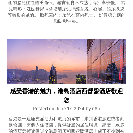
產的胎兒往往體重過低、器官發育不成熟，存活率較低。 胎
兒畸形：妊娠糖尿病會增加胎兒神經系統、心臟、泌尿系統
等畸形的風險。 胎死宮內：胎兒在宮內死亡。 妊娠糖尿病的
預防與治療…
感受香港的魅力，港島酒店西營盤酒店歡迎
您
Posted on
June 17, 2024
by
n8n
香港是一這座充滿活力和魅力的城市，來到香港旅遊或者商
務會議，需要入住酒店，提供舒適的居住環境，那麼，眾多
的酒店選擇哪個呢？港島酒店和西營盤酒店則成了不少到香