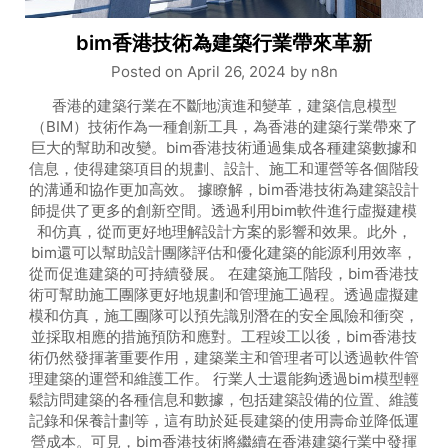
bim香港技術為建築行業帶來革新
Posted on
April 26, 2024
by
n8n
香港的建築行業在不斷地演進和變革，建築信息模型
（BIM）技術作為一種創新工具，為香港的建築行業帶來了
巨大的幫助和改變。bim香港技術通過集成各種建築數據和
信息，使得建築項目的規劃、設計、施工和運營等各個階段
的溝通和協作更加高效。 據瞭解，bim香港技術為建築設計
師提供了更多的創新空間。透過利用bim軟件進行虛擬建模
和仿真，從而更好地理解設計方案的影響和效果。此外，
bim還可以幫助設計團隊評估和優化建築的能源利用效率，
從而促進建築的可持續發展。 在建築施工階段，bim香港技
術可幫助施工團隊更好地規劃和管理施工過程。透過虛擬建
模和仿真，施工團隊可以預先識別潛在的安全風險和衝突，
並採取相應的措施預防和應對。工程竣工以後，bim香港技
術仍然發揮著重要作用，建築業主和管理者可以透過軟件管
理建築的運營和維護工作。 行業人士還能夠透過bim模型輕
鬆訪問建築的各種信息和數據，包括建築設備的位置、維護
記錄和保養計劃等，這有助於延長建築的使用壽命並降低運
營成本。可見，bim香港技術將繼續在香港建築行業中發揮