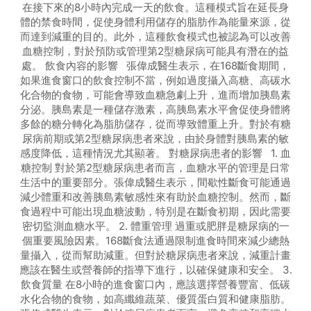
在接下來的8小時內完成一天的飲食。這種模式旨在延長身
體的禁食時間，促使身體利用儲存的脂肪作為能量來源，從
而達到減重的目的。此外，這種飲食模式也被認為可以改善
血糖控制，對於預防或管理第2型糖尿病可能具有潛在的益
處。 飲食內容的影響 張偉成醫生表示，在168斷食期間，
如果進食窗口的飲食控制不當，例如過度攝入高糖、高碳水
化合物的食物，可能會導致血糖急劇上升，進而增加胰島素
分泌。胰島素是一種儲存激素，高胰島素水平會促使身體將
多餘的糖分轉化為脂肪儲存，從而導致體重上升。對於有糖
尿病前期或第2型糖尿病患者來說，由於身體對胰島素的敏
感度降低，這種情況尤其顯著。 對糖尿病患者的影響 1. 血
糖控制 對於第2型糖尿病患者而言，血糖水平的管理是日常
生活中的重要部分。張偉成醫生表示，間歇性斷食可能通過
減少體重和改善胰島素敏感性來有助於血糖控制。然而，斷
食過程中可能出現血糖波動，特別是在斷食初期，因此需要
密切監測血糖水平。 2. 體重管理 過重或肥胖是糖尿病的一
個重要風險因素。168斷食法通過限制進食時間來減少總熱
量攝入，從而幫助減重。但對於糖尿病患者來說，減重計畫
應該在醫生或營養師的指導下進行，以確保健康和安全。 3.
飲食質量 在8小時的進食窗口內，應該選擇營養豐富、低碳
水化合物的食物，如高纖維蔬菜、優質蛋白質和健康脂肪。