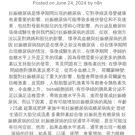
Posted on
June 24, 2024
by
n8n
妊娠糖尿病是懷孕期間出現的糖尿病，它對孕婦及母嬰健康
有著重要的影響。妊娠糖尿病可能導致多種併發症和不良後
果，包括對母親和胎兒的生理和心理影響。內分泌及糖尿科
張偉成醫生會與我們探討妊娠糖尿病的原因、症狀、檢測方
法以及對媽媽和胎兒的影響。 懷孕高血糖與妊娠糖尿病的原
因 妊娠糖尿病指的是在懷孕之前沒有糖尿病，但在懷孕期間
出現糖尿病的情況。張偉成醫生表示，在懷孕期間，孕婦的
血糖水平上升是正常的現象，因為母體需要分泌更多的胰島
素以支持胎兒的發育。 常見問題有三 胰島素抗性: 在懷孕期
間細胞對胰島素反應不足，從而令血糖上升。 荷爾蒙轉變:
胎盤對妊娠糖尿起了重大的影響，胎盤會釋放很多荷爾蒙包
括雌激素，皮質醇，人類胎盤泌乳激素等等都會令胰島素失
效，令血糖上升。 beta細胞損耗 :有些孕婦的胰島素分泌不
足以滿足這種需求，導致血糖水平升高，進而發展成妊娠糖
尿病。而以下因素，是有可能增加妊娠糖尿病的風險： 年齡
≥25歲 超重或肥胖 家族中有妊娠糖尿病或糖尿病病史 曾經
生過巨大胎兒或流產 多囊卵巢綜合徵 妊娠前患有糖尿病 妊
娠糖尿病的症狀 妊娠糖尿病的症狀通常不明顯，甚至可能沒
有任何症狀。然而，如果血糖水平過高，通常會出現一般糖
尿病的症狀，如多尿、口渴、疲勞、食量增加、視力模糊