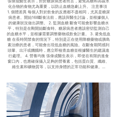
張偉成醫生表示，對於糖尿病患者而言，避免高糖和高碳水
化合物的食物尤為重要，以防止血糖急劇上升。 注意事項
1. 個體差異 每個人對於飲食的反應都不盡相同，尤其是糖尿
病患者。開始168斷食法前，應該與醫生討論，並根據個人
的健康狀況做出調整。 2. 監測血糖 斷食可能會影響血糖水
平，特別是在剛開始斷食時。糖尿病患者應該密切監測自己
的血糖水平，並根據需要調整藥物或飲食計畫。 3. 避免低血
糖 在長時間禁食的情況下，特別是正在使用降糖藥物或胰島
素治療的患者，可能會出現低血糖的風險。在斷食期間感到
頭暈、出汗或饑餓時，應立即檢查血糖並根據醫生的建議進
行處理。 4. 營養均衡 張偉成醫生表示，即使在有限的進食
窗口內，也應確保攝入足夠的營養素，包括蛋白質、纖維、
維生素和礦物質等，以支持身體的正常功能和健康。…