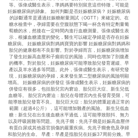
等。張偉成醫生表示，準媽媽要特別留意這些特徵，可能是
妊娠糖尿病的跡象。 如何判斷是否妊娠糖尿病？ 妊娠糖尿病
的診斷通常是通過妊娠糖耐量測試（OGTT）來確定的。在
糖水檢查中，孕婦需要在空腹狀態下喝一杯含有特定劑量葡
萄糖的水，然後在一定時間內進行血糖測量。張偉成醫生表
示，根據血糖濃度的變化，醫生可以確定孕婦是否存在妊娠
糖尿病。 妊娠糖尿病對媽媽寶寶的影響 妊娠糖尿病對媽媽和
胎兒的健康都有不良影響。對於孕婦而言，妊娠糖尿病增加
了發生妊娠高血壓和子癲前症的風險，同時也增加了剖腹產
的機率。對於胎兒，妊娠糖尿病可能導致胎兒發育遲緩、早
產以及羊水過多等問題。此外，張偉成醫生表示，有研究發
現，妊娠糖尿病的孕婦，未來發生第二型糖尿病的風險明顯
增高。 妊娠糖尿病的併發症 張偉成醫生表示，妊娠糖尿病的
併發症有很多，包括胎兒宮內窘迫、胎兒巨大症、新生兒低
血糖等。 胎兒宮內窘迫：胎兒在母體宮內生長發育受限，可
能導致胎兒發育不良。 胎兒巨大症：胎兒的體重超過正常的
範圍（超過4公斤），這可能增加難產的風險。 新生兒低血
糖：新生兒在出生後血糖水平過低，這可能導致顫抖、無力
以及呼吸困難等問題。 先兆子癇：先兆子癇是妊娠高血壓伴
有蛋白尿或其他器官損傷的嚴重疾病。先兆子癇會危及孕婦
和胎兒的生命。 早產：早產是指胎兒在妊娠37周前分娩。早