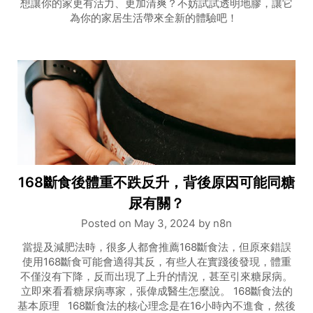
想讓你的家更有活力、更加清爽？不妨試試透明地膠，讓它
為你的家居生活帶來全新的體驗吧！
168斷食後體重不跌反升，背後原因可能同糖
尿有關？
Posted on
May 3, 2024
by
n8n
當提及減肥法時，很多人都會推薦168斷食法，但原來錯誤
使用168斷食可能會適得其反，有些人在實踐後發現，體重
不僅沒有下降，反而出現了上升的情況，甚至引來糖尿病。
立即來看看糖尿病專家，張偉成醫生怎麼說。 168斷食法的
基本原理 168斷食法的核心理念是在16小時內不進食，然後